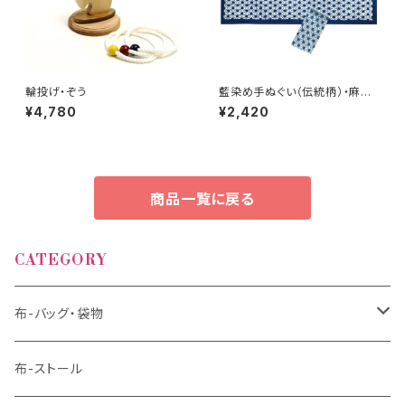
輪投げ・ぞう
藍染め手ぬぐい（伝統柄）・麻の
葉
¥4,780
¥2,420
商品一覧に戻る
CATEGORY
布-バッグ・袋物
バッグ
布-ストール