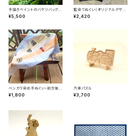
手描きペイントのバケツバッグ
藍染てぬぐい（オリジナルデザイ
（白地）
ン）・クリスマス
¥5,500
¥2,420
ベンガラ染め手ぬぐい・前方後円
汽車パズル
墳柄
¥1,800
¥3,700