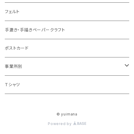
フェルト
手漉き・手描きペーパークラフト
ポストカード
事業所別
クラフト工房La Mano（ラマノ）
Ｔシャツ
まあるい広場
© yuimana
アトリエやっほぅ!!
Powered by