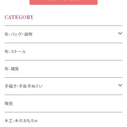
CATEGORY
布-バッグ・袋物
バッグ
布-ストール
袋物
布-雑貨
手描き・手染手ぬぐい
藍染
陶芸
ベンガラ染
木工-木のおもちゃ