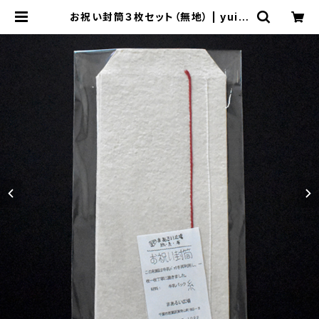
お祝い封筒３枚セット（無地） | yuim
ana