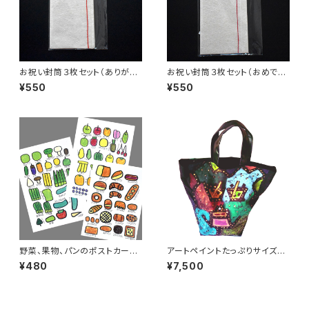
お祝い封筒３枚セット（ありがと
お祝い封筒３枚セット（おめでと
う)
う)
¥550
¥550
野菜、果物、パンのポストカード
アートペイントたっぷりサイズの
3枚セット
トートバッグ（生地・黒 持ち手・
¥480
¥7,500
黒）